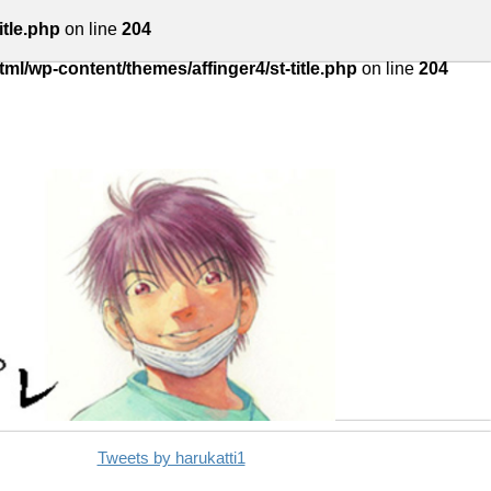
itle.php
on line
204
tml/wp-content/themes/affinger4/st-title.php
on line
204
Tweets by harukatti1