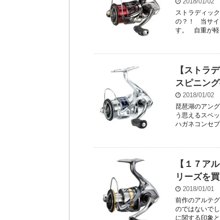
2018/01/02
ストラディック
の？！ 当サイ
す。 自重が軽い
【ストラデ
スピニング
2018/01/02
琵琶湖のアング
う思えるスペッ
ハガネコンセプ
【１７アル
リーズを買
2018/01/01
前作のアルテグ
のではないでし
に関する印象と