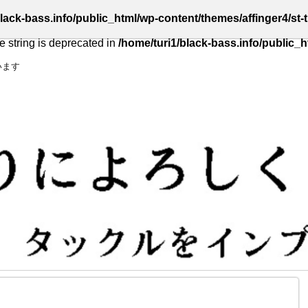
lack-bass.info/public_html/wp-content/themes/affinger4/st-t
pe string is deprecated in
/home/turi1/black-bass.info/public_h
います