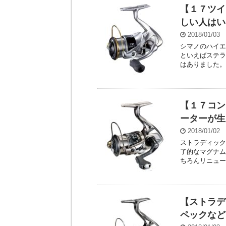
【１７ツイ
しい人はい
2018/01/03
シマノのハイエ
といえばステラ
はありました。 
【１７コン
ーターが生
2018/01/02
ストラディック
了的なマグナム
ちろんリニューア
【ストラデ
ペックなど