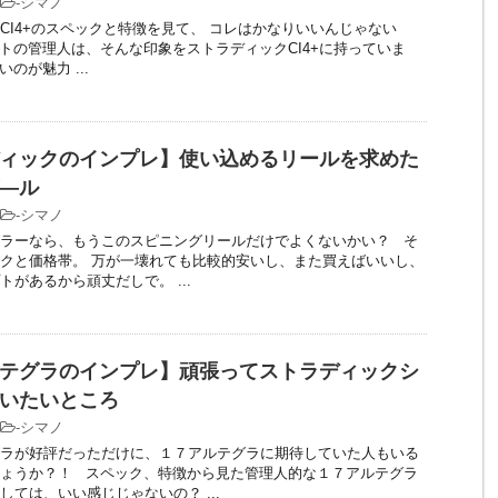
-
シマノ
CI4+のスペックと特徴を見て、 コレはかなりいいんじゃない
トの管理人は、そんな印象をストラディックCI4+に持っていま
のが魅力 ...
ィックのインプレ】使い込めるリールを求めた
―ル
-
シマノ
ラーなら、もうこのスピニングリールだけでよくないかい？ そ
クと価格帯。 万が一壊れても比較的安いし、また買えばいいし、
トがあるから頑丈だしで。 ...
テグラのインプレ】頑張ってストラディックシ
いたいところ
-
シマノ
ラが好評だっただけに、１７アルテグラに期待していた人もいる
ょうか？！ スペック、特徴から見た管理人的な１７アルテグラ
しては、いい感じじゃないの？ ...