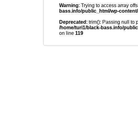
Warning
: Trying to access array offs
bass.info/public_html/wp-content
Deprecated
: trim(): Passing null to
/home/turi1/black-bass.info/publ
on line
119