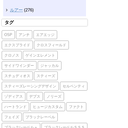
ルアー
(276)
タグ
OSP
アンチ
エアエッジ
エクスプライド
クロスフィールド
クロノス
ゲインエレメント
サイドワインダー
ジャッカル
スチュディオス
スティーズ
スティーズレーシングデザイン
セルペンティ
ゾディアス
デプス
ノリーズ
ハートランド
ヒュージカスタム
ファクト
フェイズ
ブラックレーベル
ブラックレーベル＋
ブラックレーベルＳＳＳ