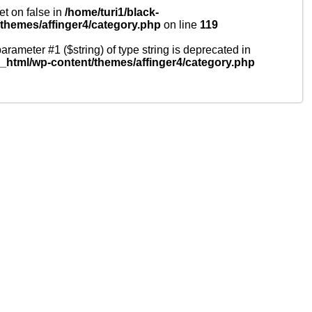
et on false in
/home/turi1/black-
/themes/affinger4/category.php
on line
119
 parameter #1 ($string) of type string is deprecated in
ic_html/wp-content/themes/affinger4/category.php