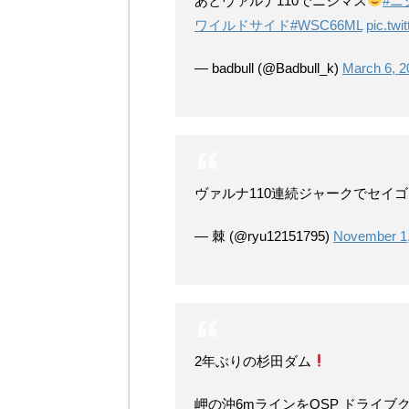
あとヴァルナ110でニジマス
#ニ
ワイルドサイド
#WSC66ML
pic.tw
— badbull (@Badbull_k)
March 6, 2
ヴァルナ110連続ジャークでセイ
— 棘 (@ryu12151795)
November 1
2年ぶりの杉田ダム
岬の沖6mラインをOSP ドライブク