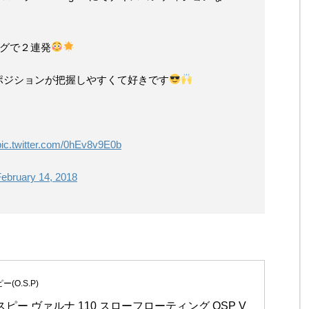
ングで２連発
ポジションが把握しやすくて好きです
pic.twitter.com/0hEv8v9E0b
ebruary 14, 2018
(O.S.P)
ピー ヴァルナ 110 スローフローティング OSP V