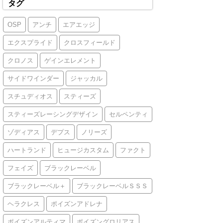
タグ
OSP
アンチ
エアエッジ
エクスプライド
クロスフィールド
クロノス
ゲインエレメント
サイドワインダー
ジャッカル
スチュディオス
スティーズ
スティーズレーシングデザイン
セルペンティ
ゾディアス
デプス
ノリーズ
ハートランド
ヒュージカスタム
ファクト
フェイズ
ブラックレーベル
ブラックレーベル＋
ブラックレーベルＳＳＳ
ヘラクレス
ポイズンアドレナ
ポイズンアルティマ
ポイズングロリアス