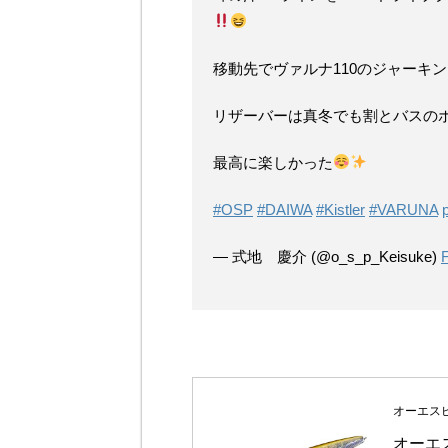
移動先でヴァルナ110のジャーキ
リザーバーは真冬でも割とバスの
最高に楽しかった
#OSP
#DAIWA
#Kistler
#VARUNA
— 式地 慶介 (@o_s_p_Keisuke)
F
オーエスピー
オーエス