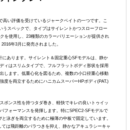
分野で高い評価を受けているジャークベイトの一つです。こ
7gというスペックで、タイプはサイレントかつスローフロー
ックを使用し、23種類のカラーバリエーションが提供され
、2016年3月に発売されました。
設計にあります。サイレント＆固定重心SFモデルは、静か
ディはスリムタイプで、フルフラットボディ形状を採用
出します。低重心化を図るため、複数の小口径重心移動
度を両立するためにハニカムスーパーHPボディ(PAT.)
スポンス性を持つタダ巻き、軽快でキレの良いトゥイッ
フォーマンスを発揮します。特にSPEC2-SFモデルで
びと泳ぎを両立するために極薄の中板で固定しています。
としては飛距離のバラつきを抑え、静かなアキュラシーキャ