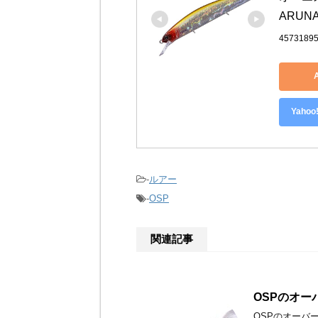
ARUNA
4573189
Yah
-
ルアー
-
OSP
関連記事
OSPのオー
OSPのオーバ