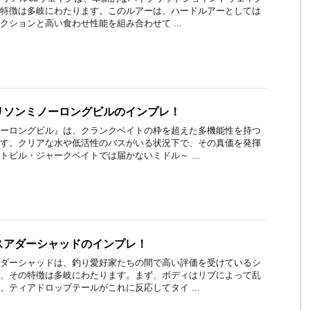
特徴は多岐にわたります。このルアーは、ハードルアーとしては
クションと高い食わせ性能を組み合わせて ...
リソンミノーロングビルのインプレ！
ーロングビル』は、クランクベイトの枠を超えた多機能性を持つ
す。クリアな水や低活性のバスがいる状況下で、その真価を発揮
トビル・ジャークベイトでは届かないミドル～ ...
スアダーシャッドのインプレ！
ダーシャッドは、釣り愛好家たちの間で高い評価を受けているシ
、その特徴は多岐にわたります。まず、ボディはリブによって乱
、ティアドロップテールがこれに反応してタイ ...