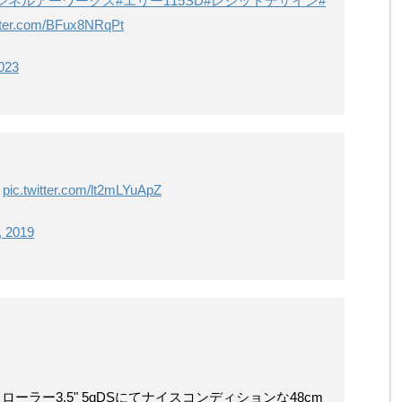
シネルアーワークス
#エリー115SD
#レジットデザイン
#
itter.com/BFux8NRqPt
023
ゴ
pic.twitter.com/lt2mLYuApZ
, 2019
ローラー3.5" 5gDSにてナイスコンディションな48cm