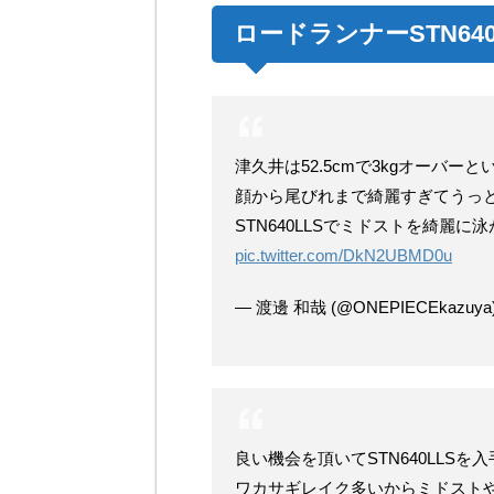
ロードランナーSTN64
津久井は52.5cmで3kgオーバ
顔から尾びれまで綺麗すぎてうっ
STN640LLSでミドストを綺麗
pic.twitter.com/DkN2UBMD0u
— 渡邊 和哉 (@ONEPIECEkazuya
良い機会を頂いてSTN640LLSを
ワカサギレイク多いからミドスト