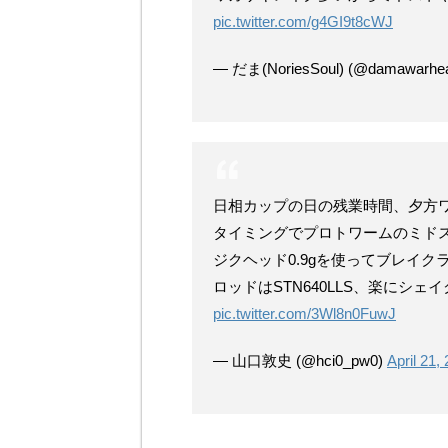
pic.twitter.com/g4GI9t8cWJ
— だま(NoriesSoul) (@damawarhe
日相カップの日の残業時間、夕方
タイミングでプロトワームのミド
ジクヘッド0.9gを使ってブレイク
ロッドはSTN640LLS、楽にシ
pic.twitter.com/3Wl8n0FuwJ
— 山口敦史 (@hci0_pw0)
April 21,