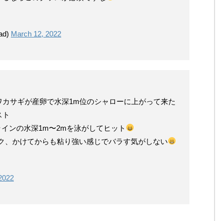
ad)
March 12, 2022
ワカサギが産卵で水深1m位のシャローに上がって来た
スト
ラインの水深1m〜2mを泳がしてヒット
ェイク、かけてからも粘り強い感じでバラす気がしない
 2022