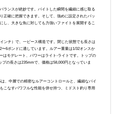
バランスが絶妙です。バイトした瞬間を繊細に感じ取る
り正確に把握できます。そして、強めに設定されたバッ
にし、大きな魚に対しても力強いファイトを展開するこ
ト4インチ）で、一ピース構造です。閉じた状態でも長さは
2〜6ポンドに適しています。ルアー重量は1/32オンスか
パーはモデレート、パワーはライト-ライトです。トップの
ップの長さは235mmで、価格は58,000円となっていま
LLSは、中層での精密なルアーコントロールと、繊細なバイ
もこなすパワフルな性能を併せ持つ、ミドスト釣り専用