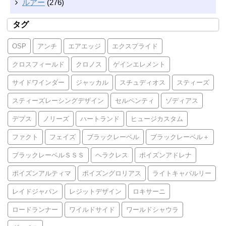
ルアー
(276)
タグ
OSP
アンチ
エアエッジ
エクスプライド
クロスフィールド
クロノス
ゲインエレメント
サイドワインダー
ジャッカル
スチュディオス
スティーズ
スティーズレーシングデザイン
セルペンティ
ゾディアス
デプス
ノリーズ
ハートランド
ヒュージカスタム
ファクト
フェイズ
ブラックレーベル
ブラックレーベル＋
ブラックレーベルＳＳＳ
ヘラクレス
ポイズンアドレナ
ポイズンアルティマ
ポイズングロリアス
ライトキャバルリー
レイドジャパン
レジットデザイン
ロキサーニ
ロードランナー
ワイルドサイド
ワールドシャウラ