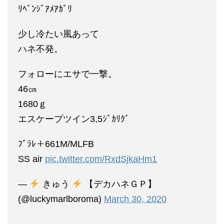
ﾘﾍﾞﾝｼﾞｱﾒｱｶﾞﾘ
少し冷たい風あって
ハネ不発。
フォローにエサで一撃。
46㎝
1680ｇ
エスケープツイン3,5ｼﾞｶﾘｸﾞ
ﾌﾞﾗﾚ＋661M/MLFB
SS air
pic.twitter.com/RxdSjkaHm1
—
きゅう
【デカハネＧＰ】
(@luckymarlboroma)
March 30, 2020