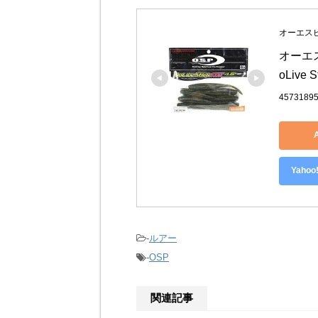
オーエスピー
オーエス
oLive
4573189
Yah
-
ルアー
-
OSP
関連記事