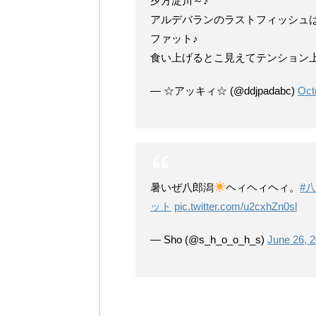
夕方淀川～♪
アルデバランのラストフィッシュは
ファット♪
食い上げるとこ見えてテンション上が
— ☆アッキィ☆ (@ddjpadabc)
Oct
暑いぜ八郎潟
ヘィヘィヘィ。
#
ット
pic.twitter.com/u2cxhZn0sl
— Sho (@s_h_o_o_h_s)
June 26, 