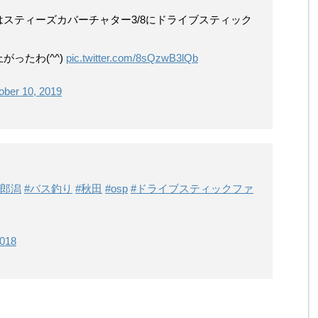
スティーズカバーチャター3/8にドライブスティック
ったわ(^^)
pic.twitter.com/8sQzwB3lQb
ober 10, 2019
八郎潟
#バス釣り
#秋田
#osp
#ドライブスティックファ
2018