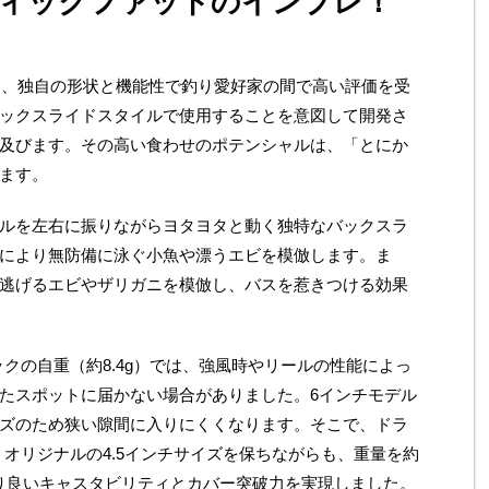
ティックファットのインプレ！
は、独自の形状と機能性で釣り愛好家の間で高い評価を受
ックスライドスタイルで使用することを意図して開発さ
及びます。その高い食わせのポテンシャルは、「とにか
ます。
ルを左右に振りながらヨタヨタと動く独特なバックスラ
により無防備に泳ぐ小魚や漂うエビを模倣します。ま
逃げるエビやザリガニを模倣し、バスを惹きつける効果
ックの自重（約8.4g）では、強風時やリールの性能によっ
たスポットに届かない場合がありました。6インチモデル
ズのため狭い隙間に入りにくくなります。そこで、ドラ
、オリジナルの4.5インチサイズを保ちながらも、重量を約
、より良いキャスタビリティとカバー突破力を実現しました。