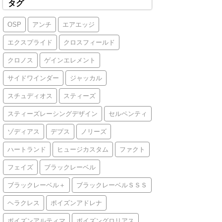
タグ
OSP
アンチ
エアエッジ
エクスプライド
クロスフィールド
クロノス
ゲインエレメント
サイドワインダー
ジャッカル
スチュディオス
スティーズ
スティーズレーシングデザイン
セルペンティ
ゾディアス
デプス
ノリーズ
ハートランド
ヒュージカスタム
ファクト
フェイズ
ブラックレーベル
ブラックレーベル＋
ブラックレーベルＳＳＳ
ヘラクレス
ポイズンアドレナ
ポイズンアルティマ
ポイズングロリアス