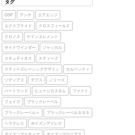
タグ
OSP
アンチ
エアエッジ
エクスプライド
クロスフィールド
クロノス
ゲインエレメント
サイドワインダー
ジャッカル
スチュディオス
スティーズ
スティーズレーシングデザイン
セルペンティ
ゾディアス
デプス
ノリーズ
ハートランド
ヒュージカスタム
ファクト
フェイズ
ブラックレーベル
ブラックレーベル＋
ブラックレーベルＳＳＳ
ヘラクレス
ポイズンアドレナ
ポイズンアルティマ
ポイズングロリアス