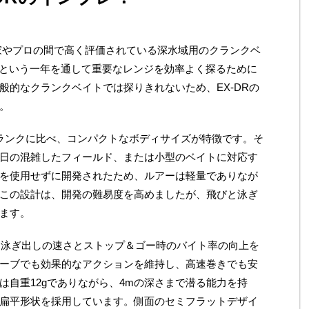
好家やプロの間で高く評価されている深水域用のクランクベ
mという一年を通して重要なレンジを効率よく探るために
般的なクランクベイトでは探りきれないため、EX-DRの
。
クランクに比べ、コンパクトなボディサイズが特徴です。そ
日の混雑したフィールド、または小型のベイトに対応す
を使用せずに開発されたため、ルアーは軽量でありなが
この設計は、開発の難易度を高めましたが、飛びと泳ぎ
ます。
で、泳ぎ出しの速さとストップ＆ゴー時のバイト率の向上を
ーブでも効果的なアクションを維持し、高速巻きでも安
は自重12gでありながら、4mの深さまで潜る能力を持
扁平形状を採用しています。側面のセミフラットデザイ