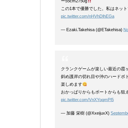
ー55cm2750g
この1本で優勝でした。私はネッ
pic.twitter.com/nHVhDlhEGa
— Ezaki.Takehisa (@ETakehisa)
No
クランクゲームが楽しい最近の霞
斜め護岸の切れ目や沖のハードボト
楽しめます
おかっぱりからもボートからも狙
pic.twitter.com/VnXYoqmPl5
— 加藤 栄樹 (@XxeijuxX)
Septembe