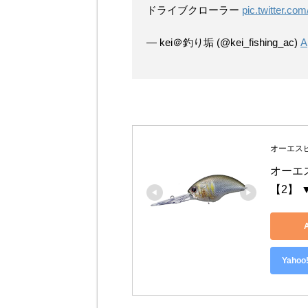
ドライブクローラー
pic.twitter.
— kei＠釣り垢 (@kei_fishing_ac)
A
オーエスピー
オーエス
【2】 ▼
Yah