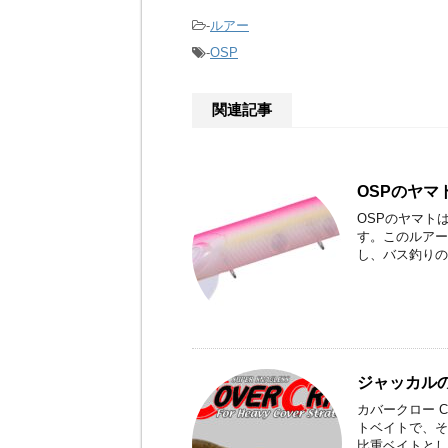
-
ルアー
-
OSP
関連記事
OSPのヤマ
OSPのヤマト
す。このルアー
し、バス釣りの
ジャッカル
カバークロー C
トベイトで、そ
比重ベイトとし